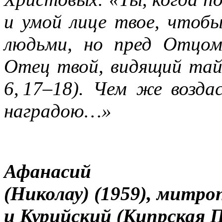
и умой лице твое, чтоб
людьми, но пред Отцо
Отец твой, видящий тайн
6, 17–18
). Чем же возда
наградою…»
Афанасий
(Николау)
(1959), митр
и Курийский (Кипрская П